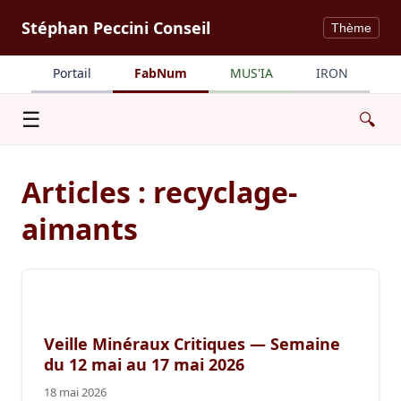
Stéphan Peccini Conseil
Thème
Portail
FabNum
MUS'IA
IRON
Menu
☰
🔍
Articles : recyclage-
aimants
Veille Minéraux Critiques — Semaine
du 12 mai au 17 mai 2026
18 mai 2026