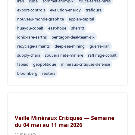
iran
cuba
sommet-trump-xi
truce-terres-rares
export-controls
evelution-energy
trafigura
nouveau-monde-graphite
appian-capital
huayou-cobalt
east-hope
sherritt
ionic-rare-earths
pentagon-deal-team-six
recyclage-aimants
deep-sea-mining
guerre-iran
supply-chain
souverainete-miniere
raffinage-cobalt
fapiao
geopolitique
mineraux-critiques-defense
bloomberg
reuters
Veille Minéraux Critiques — Semaine
du 04 mai au 11 mai 2026
11 mai 2026