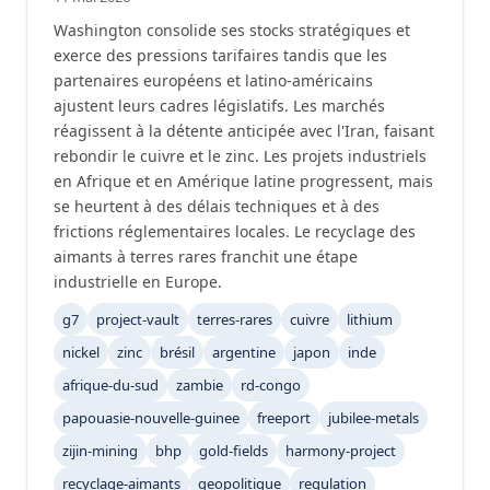
Washington consolide ses stocks stratégiques et
exerce des pressions tarifaires tandis que les
partenaires européens et latino-américains
ajustent leurs cadres législatifs. Les marchés
réagissent à la détente anticipée avec l'Iran, faisant
rebondir le cuivre et le zinc. Les projets industriels
en Afrique et en Amérique latine progressent, mais
se heurtent à des délais techniques et à des
frictions réglementaires locales. Le recyclage des
aimants à terres rares franchit une étape
industrielle en Europe.
g7
project-vault
terres-rares
cuivre
lithium
nickel
zinc
brésil
argentine
japon
inde
afrique-du-sud
zambie
rd-congo
papouasie-nouvelle-guinee
freeport
jubilee-metals
zijin-mining
bhp
gold-fields
harmony-project
recyclage-aimants
geopolitique
regulation