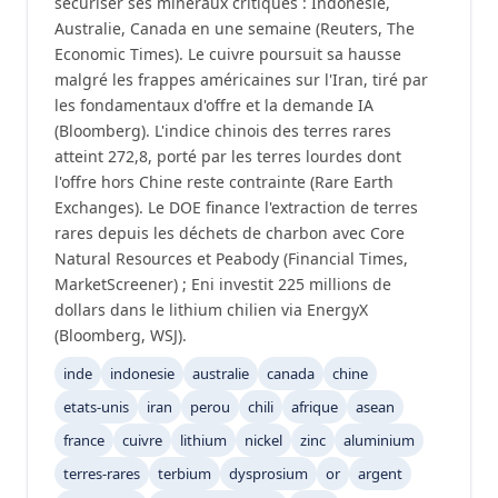
sécuriser ses minéraux critiques : Indonésie,
Australie, Canada en une semaine (Reuters, The
Economic Times). Le cuivre poursuit sa hausse
malgré les frappes américaines sur l'Iran, tiré par
les fondamentaux d'offre et la demande IA
(Bloomberg). L'indice chinois des terres rares
atteint 272,8, porté par les terres lourdes dont
l'offre hors Chine reste contrainte (Rare Earth
Exchanges). Le DOE finance l'extraction de terres
rares depuis les déchets de charbon avec Core
Natural Resources et Peabody (Financial Times,
MarketScreener) ; Eni investit 225 millions de
dollars dans le lithium chilien via EnergyX
(Bloomberg, WSJ).
inde
indonesie
australie
canada
chine
etats-unis
iran
perou
chili
afrique
asean
france
cuivre
lithium
nickel
zinc
aluminium
terres-rares
terbium
dysprosium
or
argent