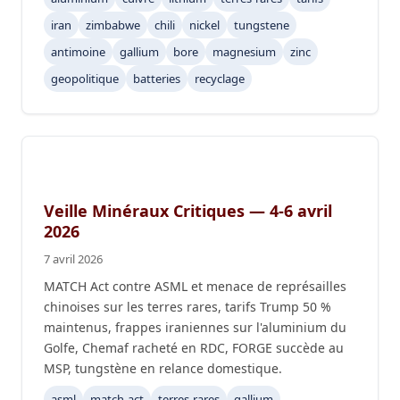
iran
zimbabwe
chili
nickel
tungstene
antimoine
gallium
bore
magnesium
zinc
geopolitique
batteries
recyclage
Veille Minéraux Critiques — 4-6 avril
2026
7 avril 2026
MATCH Act contre ASML et menace de représailles
chinoises sur les terres rares, tarifs Trump 50 %
maintenus, frappes iraniennes sur l'aluminium du
Golfe, Chemaf racheté en RDC, FORGE succède au
MSP, tungstène en relance domestique.
asml
match-act
terres-rares
gallium