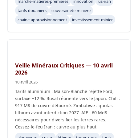
marche-matieres-premieres
innovation
us-iran
tarifs-douaniers
souverainete-miniere
chaine-approvisionnement
investissement-minier
Veille Minéraux Critiques — 10 avril
2026
10 avril 2026
Tarifs aluminium : Maison-Blanche rejette Ford,
surtaxe +12 %. Rusal réoriente vers le Japon. Chili :
917 M$ de cuivre détourné. Zimbabwe : quotas
lithium avant interdiction 2027. AIE : 60 Md$
nécessaires pour diversifier les terres rares.
Cessez-le-feu Iran : cuivre au plus haut.
aluminium
cuivre
lithium
terres-rares
tarifs