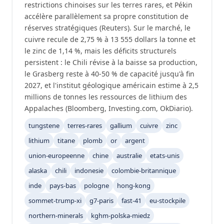
restrictions chinoises sur les terres rares, et Pékin
accélère parallèlement sa propre constitution de
réserves stratégiques (Reuters). Sur le marché, le
cuivre recule de 2,75 % à 13 555 dollars la tonne et
le zinc de 1,14 %, mais les déficits structurels
persistent : le Chili révise à la baisse sa production,
le Grasberg reste à 40-50 % de capacité jusqu'à fin
2027, et l'institut géologique américain estime à 2,5
millions de tonnes les ressources de lithium des
Appalaches (Bloomberg, Investing.com, OkDiario).
tungstene
terres-rares
gallium
cuivre
zinc
lithium
titane
plomb
or
argent
union-europeenne
chine
australie
etats-unis
alaska
chili
indonesie
colombie-britannique
inde
pays-bas
pologne
hong-kong
sommet-trump-xi
g7-paris
fast-41
eu-stockpile
northern-minerals
kghm-polska-miedz