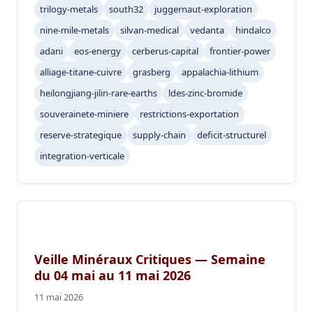
trilogy-metals
south32
juggernaut-exploration
nine-mile-metals
silvan-medical
vedanta
hindalco
adani
eos-energy
cerberus-capital
frontier-power
alliage-titane-cuivre
grasberg
appalachia-lithium
heilongjiang-jilin-rare-earths
ldes-zinc-bromide
souverainete-miniere
restrictions-exportation
reserve-strategique
supply-chain
deficit-structurel
integration-verticale
Veille Minéraux Critiques — Semaine
du 04 mai au 11 mai 2026
11 mai 2026