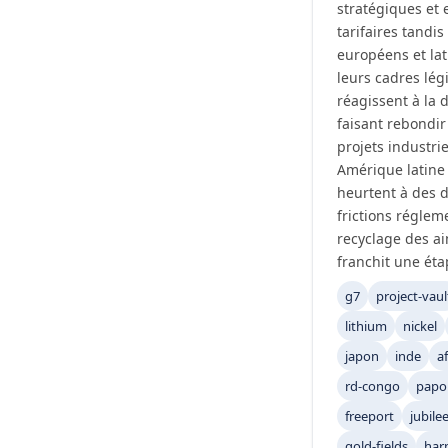
stratégiques et 
tarifaires tandi
européens et lat
leurs cadres lég
réagissent à la d
faisant rebondir 
projets industri
Amérique latine
heurtent à des d
frictions régleme
recyclage des ai
franchit une éta
g7
project-vaul
lithium
nickel
japon
inde
a
rd-congo
papo
freeport
jubile
gold-fields
har