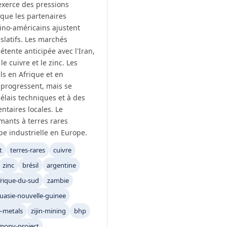
exerce des pressions
s que les partenaires
ino-américains ajustent
islatifs. Les marchés
étente anticipée avec l'Iran,
le cuivre et le zinc. Les
els en Afrique et en
 progressent, mais se
élais techniques et à des
ntaires locales. Le
mants à terres rares
pe industrielle en Europe.
t
terres-rares
cuivre
zinc
brésil
argentine
frique-du-sud
zambie
uasie-nouvelle-guinee
e-metals
zijin-mining
bhp
mony-project