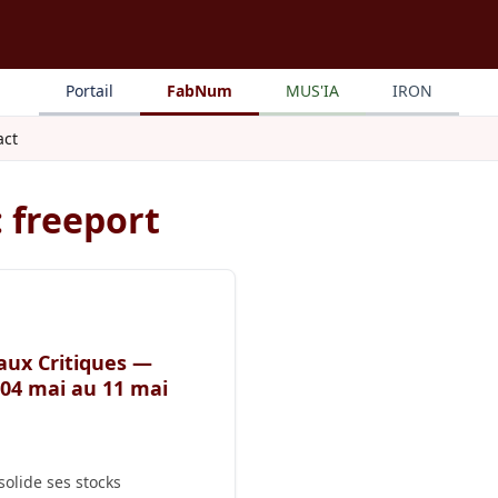
Portail
FabNum
MUS'IA
IRON
act
: freeport
aux Critiques —
04 mai au 11 mai
olide ses stocks