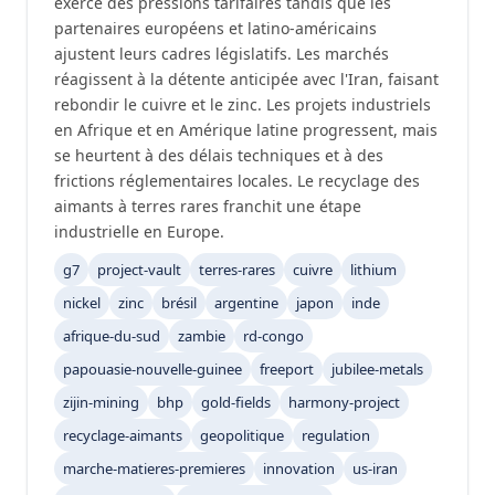
exerce des pressions tarifaires tandis que les
partenaires européens et latino-américains
ajustent leurs cadres législatifs. Les marchés
réagissent à la détente anticipée avec l'Iran, faisant
rebondir le cuivre et le zinc. Les projets industriels
en Afrique et en Amérique latine progressent, mais
se heurtent à des délais techniques et à des
frictions réglementaires locales. Le recyclage des
aimants à terres rares franchit une étape
industrielle en Europe.
g7
project-vault
terres-rares
cuivre
lithium
nickel
zinc
brésil
argentine
japon
inde
afrique-du-sud
zambie
rd-congo
papouasie-nouvelle-guinee
freeport
jubilee-metals
zijin-mining
bhp
gold-fields
harmony-project
recyclage-aimants
geopolitique
regulation
marche-matieres-premieres
innovation
us-iran