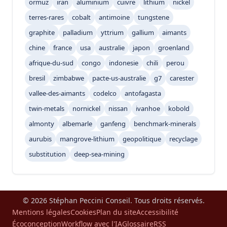
ormuz
iran
aluminium
cuivre
lithium
nickel
terres-rares
cobalt
antimoine
tungstene
graphite
palladium
yttrium
gallium
aimants
chine
france
usa
australie
japon
groenland
afrique-du-sud
congo
indonesie
chili
perou
bresil
zimbabwe
pacte-us-australie
g7
carester
vallee-des-aimants
codelco
antofagasta
twin-metals
nornickel
nissan
ivanhoe
kobold
almonty
albemarle
ganfeng
benchmark-minerals
aurubis
mangrove-lithium
geopolitique
recyclage
substitution
deep-sea-mining
© 2026 Stéphan Peccini Conseil. Tous droits réservés.
Mentions légales
Cookies
Plan du site
Accessibilité
Écoconception
Workflow avec l'IA
Glossaire
RSS