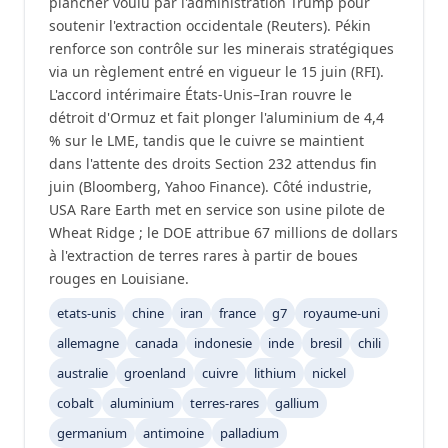
plancher voulu par l'administration Trump pour
soutenir l'extraction occidentale (Reuters). Pékin
renforce son contrôle sur les minerais stratégiques
via un règlement entré en vigueur le 15 juin (RFI).
L'accord intérimaire États-Unis–Iran rouvre le
détroit d'Ormuz et fait plonger l'aluminium de 4,4
% sur le LME, tandis que le cuivre se maintient
dans l'attente des droits Section 232 attendus fin
juin (Bloomberg, Yahoo Finance). Côté industrie,
USA Rare Earth met en service son usine pilote de
Wheat Ridge ; le DOE attribue 67 millions de dollars
à l'extraction de terres rares à partir de boues
rouges en Louisiane.
etats-unis
chine
iran
france
g7
royaume-uni
allemagne
canada
indonesie
inde
bresil
chili
australie
groenland
cuivre
lithium
nickel
cobalt
aluminium
terres-rares
gallium
germanium
antimoine
palladium