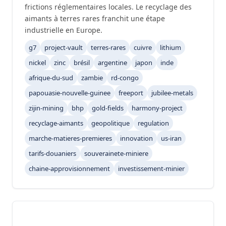
frictions réglementaires locales. Le recyclage des
aimants à terres rares franchit une étape
industrielle en Europe.
g7
project-vault
terres-rares
cuivre
lithium
nickel
zinc
brésil
argentine
japon
inde
afrique-du-sud
zambie
rd-congo
papouasie-nouvelle-guinee
freeport
jubilee-metals
zijin-mining
bhp
gold-fields
harmony-project
recyclage-aimants
geopolitique
regulation
marche-matieres-premieres
innovation
us-iran
tarifs-douaniers
souverainete-miniere
chaine-approvisionnement
investissement-minier