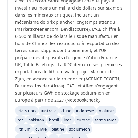
avec un accord-cadre engageant chaque pays à
investir au moins un milliard de dollars sur six mois
dans les minéraux critiques, incluant un
mécanisme de prix plancher longtemps attendu
(marketscreener.com, Devdiscourse). L'AIE chiffre à
6 500 milliards de dollars le risque manufacturier
hors de Chine si les restrictions à l'exportation des
terres rares s'appliquent pleinement, et l'UE
prépare des dispositifs d'urgence (Yahoo Finance
UK, Table.Briefings). La RDC démarre ses premières
exportations de lithium via le projet Manono de
Zijin, en avance sur le calendrier (AGENCE ECOFIN,
Business Insider Africa). CATL et Alfen s'engagent
sur plusieurs GWh de stockage sodium-ion en
Europe à partir de 2027 (Notebookcheck).
etats-unis
australie
chine
indonesie
malaisie
rdc
pakistan
bresil
inde
europe
terres-rares
lithium
cuivre
platine
sodium-ion