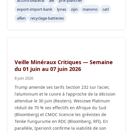
accord-bilateral
aie
prix-plancher
export-import-bank
lynas
zijin
manono
catl
alfen
recyclage-batteries
Veille Minéraux Critiques — Semaine
du 01 juin au 07 juin 2026
8 juin 2026
Trump amende ses tarifs Section 232 sur l'acier,
l'aluminium et le cuivre à l'approche de la décision
attendue le 30 juin (Reuters). Wesizwe Platinum
réduit de 70 % ses effectifs en Afrique du Sud
(Bloomberg) et CMOC licencie les grévistes de
Tenke Fungurume en RDC (Bloomberg, RFI). En
parallèle, IperionX confirme la viabilité de son