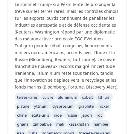
Le sommet Trump-Xi à Pékin tente de prolonger la
trêve sur les terres rares, mais les contrôles chinois
sur les exports lourds continuent de pénaliser les
industries aérospatiale et de défense occidentales
(Reuters). Washington répond par une diplomatie
des métaux active : protocole EGC-EVelution-
Trafigura pour le cobalt congolais, financements
miniers nord-américains, accords avec l'Inde et la
Russie (Bloomberg, Reuters, La Tribune). Le cuivre
franchit de nouveaux records malgré l'incertitude
iranienne, l'aluminium reste sous tension, tandis
que l'innovation se déplace vers le recyclage et les
fonds marins (Bloomberg, Fortune, Discovery Alert).
terres-rares
cuivre
aluminium
cobalt
lithium
platine
yttrium
dysprosium
graphite
nickel
chine
etats-unis
inde
russie
japon
rdc
ghana
zimbabwe
mali
kazakhstan
namibie
iran
cuba
sommet-trump-xi
truce-terres-rares