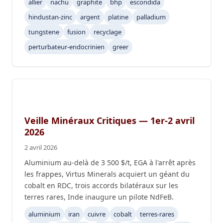
allier
nachu
graphite
bhp
escondida
hindustan-zinc
argent
platine
palladium
tungstene
fusion
recyclage
perturbateur-endocrinien
greer
Veille Minéraux Critiques — 1er-2 avril
2026
2 avril 2026
Aluminium au-delà de 3 500 $/t, EGA à l'arrêt après
les frappes, Virtus Minerals acquiert un géant du
cobalt en RDC, trois accords bilatéraux sur les
terres rares, Inde inaugure un pilote NdFeB.
aluminium
iran
cuivre
cobalt
terres-rares