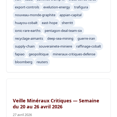
export-controls
evelution-energy
trafigura
nouveau-monde-graphite
appian-capital
huayou-cobalt
east-hope
sherritt
ionic-rare-earths
pentagon-deal-team-six
recyclage-aimants
deep-sea-mining
guerre-iran
supply-chain
souverainete-miniere
raffinage-cobalt
fapiao
geopolitique
mineraux-critiques-defense
bloomberg
reuters
Veille Minéraux Critiques — Semaine
du 20 au 26 avril 2026
27 avril 2026