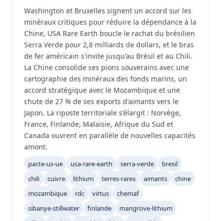
Washington et Bruxelles signent un accord sur les
minéraux critiques pour réduire la dépendance à la
Chine, USA Rare Earth boucle le rachat du brésilien
Serra Verde pour 2,8 milliards de dollars, et le bras
de fer américain s'invite jusqu'au Brésil et au Chili.
La Chine consolide ses pions souverains avec une
cartographie des minéraux des fonds marins, un
accord stratégique avec le Mozambique et une
chute de 27 % de ses exports d'aimants vers le
Japon. La riposte territoriale s'élargit : Norvège,
France, Finlande, Malaisie, Afrique du Sud et
Canada ouvrent en parallèle de nouvelles capacités
amont.
pacte-us-ue
usa-rare-earth
serra-verde
bresil
chili
cuivre
lithium
terres-rares
aimants
chine
mozambique
rdc
virtus
chemaf
sibanye-stillwater
finlande
mangrove-lithium