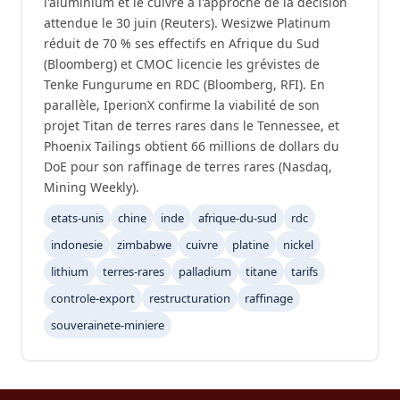
l'aluminium et le cuivre à l'approche de la décision
attendue le 30 juin (Reuters). Wesizwe Platinum
réduit de 70 % ses effectifs en Afrique du Sud
(Bloomberg) et CMOC licencie les grévistes de
Tenke Fungurume en RDC (Bloomberg, RFI). En
parallèle, IperionX confirme la viabilité de son
projet Titan de terres rares dans le Tennessee, et
Phoenix Tailings obtient 66 millions de dollars du
DoE pour son raffinage de terres rares (Nasdaq,
Mining Weekly).
etats-unis
chine
inde
afrique-du-sud
rdc
indonesie
zimbabwe
cuivre
platine
nickel
lithium
terres-rares
palladium
titane
tarifs
controle-export
restructuration
raffinage
souverainete-miniere