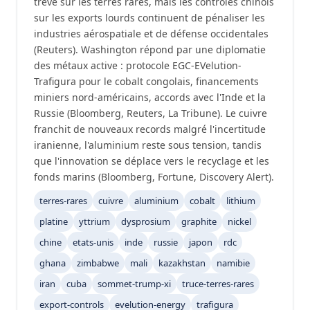
trêve sur les terres rares, mais les contrôles chinois
sur les exports lourds continuent de pénaliser les
industries aérospatiale et de défense occidentales
(Reuters). Washington répond par une diplomatie
des métaux active : protocole EGC-EVelution-
Trafigura pour le cobalt congolais, financements
miniers nord-américains, accords avec l'Inde et la
Russie (Bloomberg, Reuters, La Tribune). Le cuivre
franchit de nouveaux records malgré l'incertitude
iranienne, l'aluminium reste sous tension, tandis
que l'innovation se déplace vers le recyclage et les
fonds marins (Bloomberg, Fortune, Discovery Alert).
terres-rares
cuivre
aluminium
cobalt
lithium
platine
yttrium
dysprosium
graphite
nickel
chine
etats-unis
inde
russie
japon
rdc
ghana
zimbabwe
mali
kazakhstan
namibie
iran
cuba
sommet-trump-xi
truce-terres-rares
export-controls
evelution-energy
trafigura