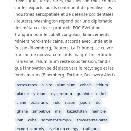
trêve sur les terres rares, mais les contrôles chinois
sur les exports lourds continuent de pénaliser les
industries aérospatiale et de défense occidentales
(Reuters). Washington répond par une diplomatie
des métaux active : protocole EGC-EVelution-
Trafigura pour le cobalt congolais, financements
miniers nord-américains, accords avec l'Inde et la
Russie (Bloomberg, Reuters, La Tribune). Le cuivre
franchit de nouveaux records malgré l'incertitude
iranienne, l'aluminium reste sous tension, tandis
que l'innovation se déplace vers le recyclage et les
fonds marins (Bloomberg, Fortune, Discovery Alert).
terres-rares
cuivre
aluminium
cobalt
lithium
platine
yttrium
dysprosium
graphite
nickel
chine
etats-unis
inde
russie
japon
rdc
ghana
zimbabwe
mali
kazakhstan
namibie
iran
cuba
sommet-trump-xi
truce-terres-rares
export-controls
evelution-energy
trafigura