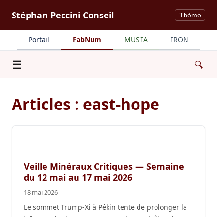
Stéphan Peccini Conseil
Thème
Portail
FabNum
MUS'IA
IRON
Menu
☰
🔍
Articles : east-hope
Veille Minéraux Critiques — Semaine
du 12 mai au 17 mai 2026
18 mai 2026
Le sommet Trump-Xi à Pékin tente de prolonger la