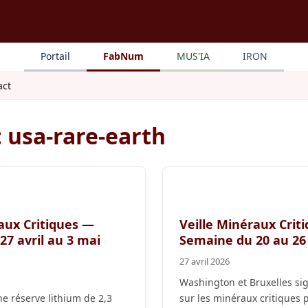
Portail
FabNum
MUS'IA
IRON
act
: usa-rare-earth
aux Critiques —
Veille Minéraux Crit
7 avril au 3 mai
Semaine du 20 au 26 
27 avril 2026
Washington et Bruxelles si
ne réserve lithium de 2,3
sur les minéraux critiques 