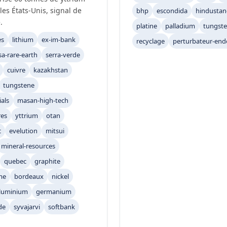
les États-Unis, signal de
bhp
escondida
hindustan
.
platine
palladium
tungst
es
lithium
ex-im-bank
recyclage
perturbateur-end
sa-rare-earth
serra-verde
cuivre
kazakhstan
tungstene
als
masan-high-tech
res
yttrium
otan
c
evelution
mitsui
mineral-resources
quebec
graphite
me
bordeaux
nickel
luminium
germanium
de
syvajarvi
softbank