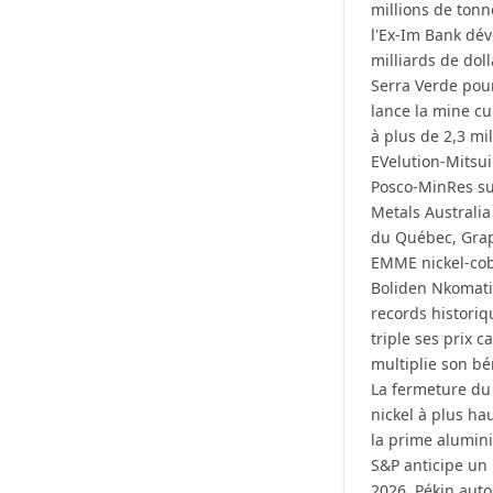
millions de tonn
l'Ex-Im Bank dév
milliards de dol
Serra Verde pour
lance la mine 
à plus de 2,3 mil
EVelution-Mitsui 
Posco-MinRes sur
Metals Australia 
du Québec, Grap
EMME nickel-cob
Boliden Nkomati
records historiq
triple ses prix
multiplie son bé
La fermeture du 
nickel à plus ha
la prime alumin
S&P anticipe un 
2026. Pékin auto