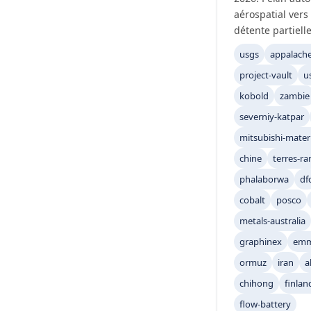
aérospatial vers 
détente partielle
usgs
appalach
project-vault
u
kobold
zambie
severniy-katpar
mitsubishi-materi
chine
terres-ra
phalaborwa
df
cobalt
posco
metals-australia
graphinex
em
ormuz
iran
a
chihong
finlan
flow-battery