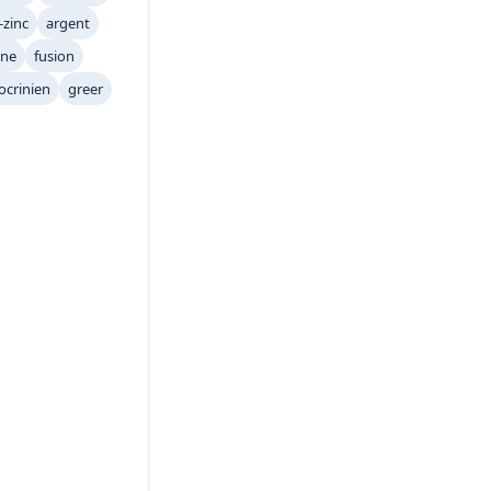
-zinc
argent
ene
fusion
ocrinien
greer