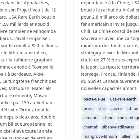
es dans les Appalaches,
dépendance à la Chine, USA
oile son Project Vault de 12
boucle le rachat du brésili
lars, USA Rare Earth boucle
pour 2,8 milliards de dollars
 2,8 milliards et KoBold
fer américain s'invite jusqu'
cuivre zambienne Mingomba
Chili. La Chine consolide se
liards. L'aval s'organise :
souverains avec une cartog
sur le cobalt à 850 millions,
minéraux des fonds marins
 le lithium australien,
stratégique avec le Mozam
sur la raffinerie graphite
chute de 27 % de ses export
hinex anode à Townsville,
le Japon. La riposte territoria
alt à Bordeaux, ARM-
Norvège, France, Finlande, 
. Le tungstène franchit des
du Sud et Canada ouvrent e
ues, Mitsubishi Materials
nouvelles capacités amont.
 carbure cémenté, Masan
pacte-us-ue
usa-rare-earth
néfice par 150 au Vietnam.
bresil
chili
cuivre
lithiu
détroit d'Ormuz tient le
ut depuis deux ans, double
aimants
chine
mozambiq
ium billet européenne, et
chemaf
sibanye-stillwater
nickel élevé toute l'année
mangrove-lithium
allier
n
rise 60 tonnes de yttrium