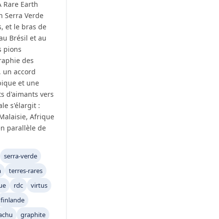
 Rare Earth
en Serra Verde
, et le bras de
au Brésil et au
s pions
raphie des
, un accord
bique et une
s d'aimants vers
le s'élargit :
Malaisie, Afrique
n parallèle de
serra-verde
m
terres-rares
ue
rdc
virtus
finlande
achu
graphite