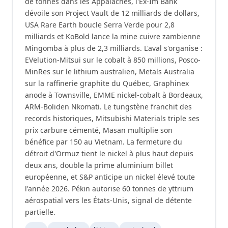
de tonnes dans les Appalaches, l'Ex-Im Bank
dévoile son Project Vault de 12 milliards de dollars,
USA Rare Earth boucle Serra Verde pour 2,8
milliards et KoBold lance la mine cuivre zambienne
Mingomba à plus de 2,3 milliards. L'aval s'organise :
EVelution-Mitsui sur le cobalt à 850 millions, Posco-
MinRes sur le lithium australien, Metals Australia
sur la raffinerie graphite du Québec, Graphinex
anode à Townsville, EMME nickel-cobalt à Bordeaux,
ARM-Boliden Nkomati. Le tungstène franchit des
records historiques, Mitsubishi Materials triple ses
prix carbure cémenté, Masan multiplie son
bénéfice par 150 au Vietnam. La fermeture du
détroit d'Ormuz tient le nickel à plus haut depuis
deux ans, double la prime aluminium billet
européenne, et S&P anticipe un nickel élevé toute
l'année 2026. Pékin autorise 60 tonnes de yttrium
aérospatial vers les États-Unis, signal de détente
partielle.