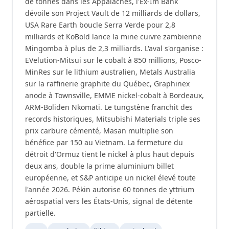
de tonnes dans les Appalaches, l'Ex-Im Bank
dévoile son Project Vault de 12 milliards de dollars,
USA Rare Earth boucle Serra Verde pour 2,8
milliards et KoBold lance la mine cuivre zambienne
Mingomba à plus de 2,3 milliards. L'aval s'organise :
EVelution-Mitsui sur le cobalt à 850 millions, Posco-
MinRes sur le lithium australien, Metals Australia
sur la raffinerie graphite du Québec, Graphinex
anode à Townsville, EMME nickel-cobalt à Bordeaux,
ARM-Boliden Nkomati. Le tungstène franchit des
records historiques, Mitsubishi Materials triple ses
prix carbure cémenté, Masan multiplie son
bénéfice par 150 au Vietnam. La fermeture du
détroit d'Ormuz tient le nickel à plus haut depuis
deux ans, double la prime aluminium billet
européenne, et S&P anticipe un nickel élevé toute
l'année 2026. Pékin autorise 60 tonnes de yttrium
aérospatial vers les États-Unis, signal de détente
partielle.