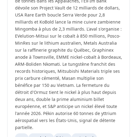
de tonnes dans les Appalaches, l'Ex-Im Bank
dévoile son Project Vault de 12 milliards de dollars,
USA Rare Earth boucle Serra Verde pour 2,8
milliards et KoBold lance la mine cuivre zambienne
Mingomba à plus de 2,3 milliards. L'aval s'organise :
EVelution-Mitsui sur le cobalt à 850 millions, Posco-
MinRes sur le lithium australien, Metals Australia
sur la raffinerie graphite du Québec, Graphinex
anode à Townsville, EMME nickel-cobalt à Bordeaux,
ARM-Boliden Nkomati. Le tungstène franchit des
records historiques, Mitsubishi Materials triple ses
prix carbure cémenté, Masan multiplie son
bénéfice par 150 au Vietnam. La fermeture du
détroit d'Ormuz tient le nickel à plus haut depuis
deux ans, double la prime aluminium billet
européenne, et S&P anticipe un nickel élevé toute
l'année 2026. Pékin autorise 60 tonnes de yttrium
aérospatial vers les États-Unis, signal de détente
partielle.