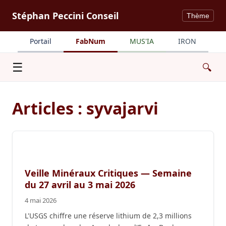
Stéphan Peccini Conseil
Thème
Portail
FabNum
MUS'IA
IRON
Menu
☰
🔍
Articles : syvajarvi
Veille Minéraux Critiques — Semaine
du 27 avril au 3 mai 2026
4 mai 2026
L'USGS chiffre une réserve lithium de 2,3 millions