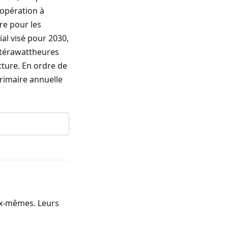
’opération à
re pour les
ial visé pour 2030,
e térawattheures
cture. En ordre de
rimaire annuelle
ux-mêmes. Leurs