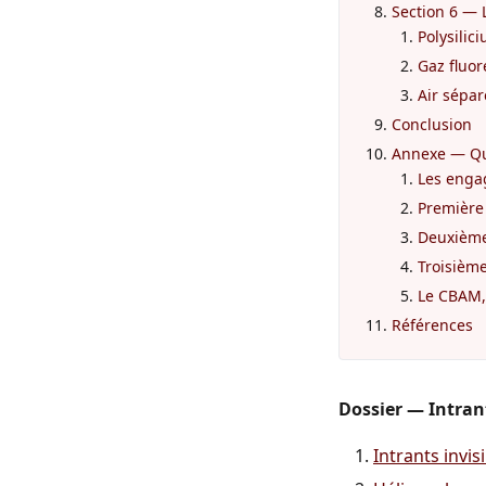
Section 6 — L
Polysilic
Gaz fluor
Air sépar
Conclusion
Annexe — Qui
Les enga
Première 
Deuxième 
Troisième
Le CBAM,
Références
Dossier — Intrant
Intrants invi