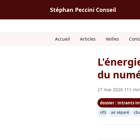
Stéphan Peccini Conseil
Accueil
Articles
Veilles
Cont
L'énergie
du numé
27 mai 2026
·
111 min
dossier : intrants in
nf3
air séparé
cb