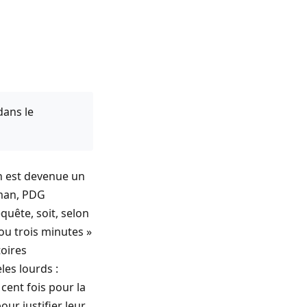
dans le
n est devenue un
tman, PDG
uête, soit, selon
u trois minutes »
toires
es lourds :
 cent fois pour la
our justifier leur