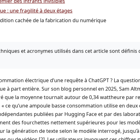
emier des intrants invisibles
ue : une fragilité à deux étages
addition cachée de la fabrication du numérique
hniques et acronymes utilisés dans cet article sont définis 
sommation électrique d’une requête à ChatGPT ? La questio
que à part entière. Sur son blog personnel en 2025, Sam Al
ré que la moyenne tournait autour de 0,34 wattheure par req
 « ce qu’une ampoule basse consommation utilise en deux o
indépendantes publiées par Hugging Face et par des labora
ent des fourchettes nettement supérieures pour les modèl
our la génération de texte selon le modèle interrogé, jusqu’à
s ou de vidéos [2]. Les utilisateurs invoquent ces chiffres p