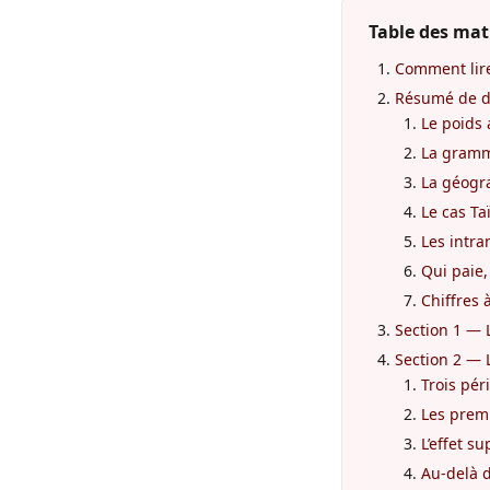
Table des mat
Comment lire
Résumé de d
Le poids 
La gramm
La géogra
Le cas T
Les intran
Qui paie,
Chiffres 
Section 1 — 
Section 2 — 
Trois pé
Les prem
L’effet s
Au-delà d