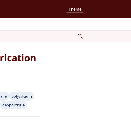
Thème
🔍
brication
aire
polysilicium
géopolitique