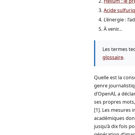
Hélium : le pr
Acide sulfuriq
L’énergie : l’
À venir…
Les termes tec
glossaire
.
Quelle est la con
genre journalisti
d’OpenAI, a décla
ses propres mots,
[1]. Les mesures 
académiques donn
jusqu’à dix fois p
génération d’image