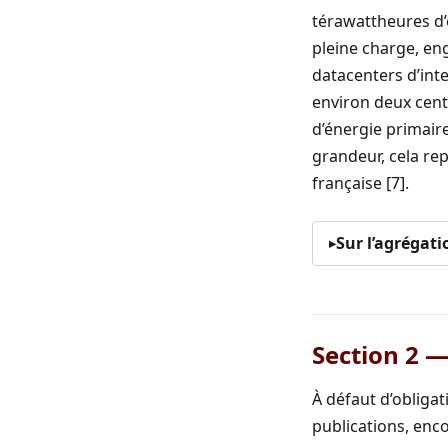
térawattheures d’é
pleine charge, en
datacenters d’inte
environ deux cents
d’énergie primaire
grandeur, cela r
française [7].
Sur l’agrégat
Section 2 
À défaut d’obliga
publications, enc