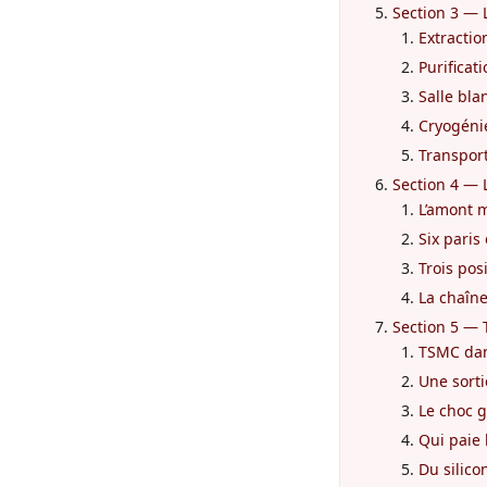
Section 3 — 
Extraction
Purificat
Salle bla
Cryogénie
Transport
Section 4 — L
L’amont m
Six paris
Trois pos
La chaîne
Section 5 — 
TSMC dan
Une sort
Le choc g
Qui paie 
Du silico