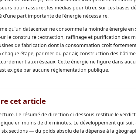
seurs pour rassurer, les médias pour titrer. Sur ces bases déj
é d’une part importante de l’énergie nécessaire.
ême qu’un datacenter ne consomme la moindre énergie en ser
le construire : extraction, raffinage et purification des mi
usines de fabrication dont la consommation croît fortemen
à chaque étape, par mer ou par air, construction des bâtime
accordement aux réseaux. Cette énergie ne figure dans auc
’est exigée par aucune réglementation publique.
e cet article
cture. Le résumé de direction ci-dessous restitue le verdict, 
atégique en moins de dix minutes. Le développement qui suit 
six sections — du poids absolu de la dépense à la géograph