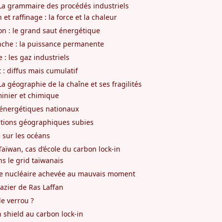
La grammaire des procédés industriels
 et raffinage : la force et la chaleur
ion : le grand saut énergétique
nche : la puissance permanente
 : les gaz industriels
 : diffus mais cumulatif
a géographie de la chaîne et ses fragilités
inier et chimique
 énergétiques nationaux
itions géographiques subies
 sur les océans
Taïwan, cas d’école du carbon lock-in
s le grid taïwanais
ie nucléaire achevée au mauvais moment
azier de Ras Laffan
le verrou ?
n shield au carbon lock-in