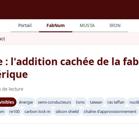
Portail
FabNum
MUS'IA
IRON
act
 : l'addition cachée de la fa
rique
 de lecture
visibles
énergie
semi-conducteurs
tsmc
taïwan
ras laffan
nuclé
am
re100
carbon lock-in
silicon shield
chaîne d'approvisionnement