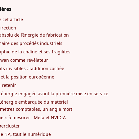
ières
 cet article
irection
absolu de l’énergie de fabrication
aire des procédés industriels
phie de la chaîne et ses fragilités
aïwan comme révélateur
ts invisibles : l’addition cachée
 et la position européenne
à retenir
L’énergie engagée avant la première mise en service
L’énergie embarquée du matériel
rimètres comptables, un angle mort
iers à mesurer : Meta et NVIDIA
upercluster
e l’IA, tout le numérique