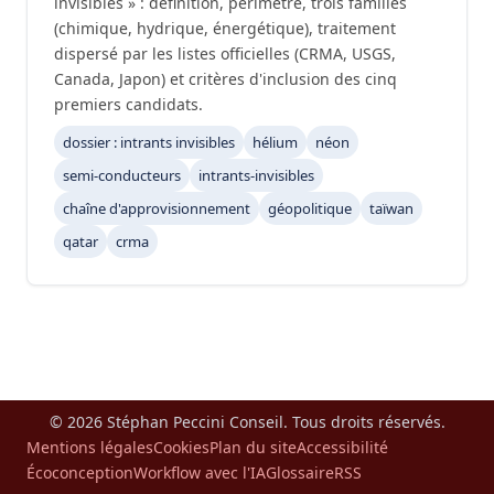
invisibles » : définition, périmètre, trois familles
(chimique, hydrique, énergétique), traitement
dispersé par les listes officielles (CRMA, USGS,
Canada, Japon) et critères d'inclusion des cinq
premiers candidats.
dossier : intrants invisibles
hélium
néon
semi-conducteurs
intrants-invisibles
chaîne d'approvisionnement
géopolitique
taïwan
qatar
crma
© 2026 Stéphan Peccini Conseil. Tous droits réservés.
Mentions légales
Cookies
Plan du site
Accessibilité
Écoconception
Workflow avec l'IA
Glossaire
RSS