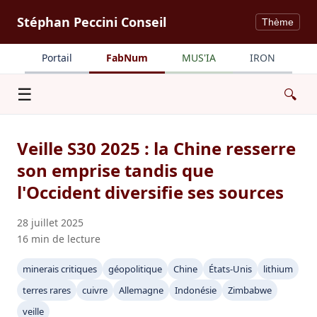
Stéphan Peccini Conseil
Thème
Portail
FabNum
MUS'IA
IRON
Menu
☰
🔍
Veille S30 2025 : la Chine resserre
son emprise tandis que
l'Occident diversifie ses sources
28 juillet 2025
16 min de lecture
minerais critiques
géopolitique
Chine
États-Unis
lithium
terres rares
cuivre
Allemagne
Indonésie
Zimbabwe
veille