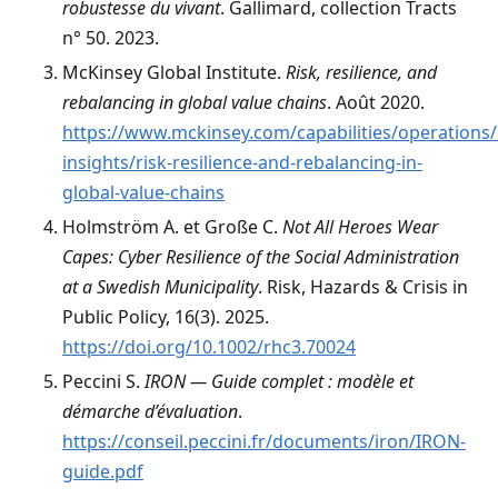
robustesse du vivant
. Gallimard, collection Tracts
n° 50. 2023.
McKinsey Global Institute.
Risk, resilience, and
rebalancing in global value chains
. Août 2020.
https://www.mckinsey.com/capabilities/operations/
insights/risk-resilience-and-rebalancing-in-
global-value-chains
Holmström A. et Große C.
Not All Heroes Wear
Capes: Cyber Resilience of the Social Administration
at a Swedish Municipality
. Risk, Hazards & Crisis in
Public Policy, 16(3). 2025.
https://doi.org/10.1002/rhc3.70024
Peccini S.
IRON — Guide complet : modèle et
démarche d’évaluation
.
https://conseil.peccini.fr/documents/iron/IRON-
guide.pdf