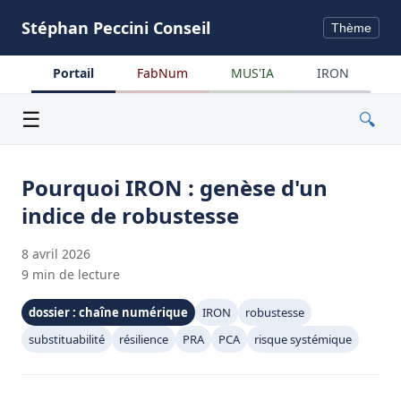
Stéphan Peccini Conseil
Thème
Portail
FabNum
MUS'IA
IRON
Menu
☰
🔍
Pourquoi IRON : genèse d'un
indice de robustesse
8 avril 2026
9 min de lecture
dossier : chaîne numérique
IRON
robustesse
substituabilité
résilience
PRA
PCA
risque systémique